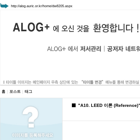
http://alog.auric.or.kr/home/dw8205.aspx
홈
|
포스트
|
태그
"
A10. LEED 이론 (Reference)