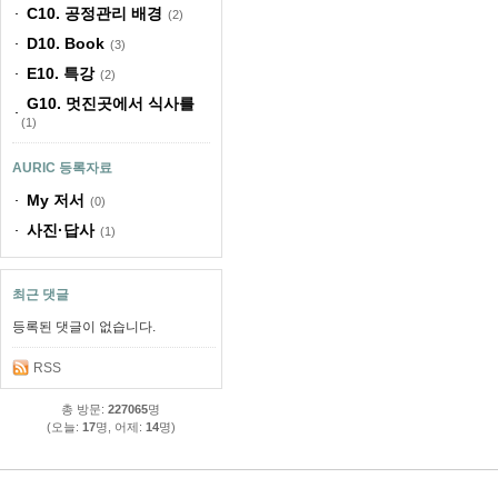
C10. 공정관리 배경
(2)
D10. Book
(3)
E10. 특강
(2)
G10. 멋진곳에서 식사를
(1)
AURIC 등록자료
My 저서
(0)
사진·답사
(1)
최근 댓글
등록된 댓글이 없습니다.
RSS
총 방문:
227065
명
(오늘:
17
명, 어제:
14
명)