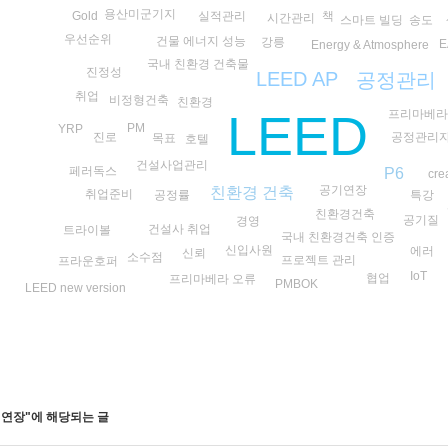
용산미군기지
실적관리
책
Gold
시간관리
송도
스마트 빌딩
우선순위
건물 에너지 성능
강릉
E
Energy & Atmosphere
국내 친환경 건축물
진정성
LEED AP
공정관리
취업
비정형건축
친환경
LEED
프리마베
PM
YRP
진로
공정관리
목표
호텔
건설사업관리
페러독스
P6
cre
공기연장
친환경 건축
취업준비
공정률
특강
친환경건축
공기질
경영
건설사 취업
트라이볼
국내 친환경건축 인증
신입사원
에러
신뢰
소수점
프로젝트 관리
프라운호퍼
IoT
협업
프리마베라 오류
PMBOK
LEED new version
기연장
"에 해당되는 글