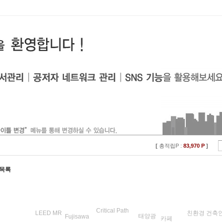
[
총적립P :
83,970 P
]
 목록
Critical Path
친환경 건축
LEED MR
태양광
Fujisawa
카페