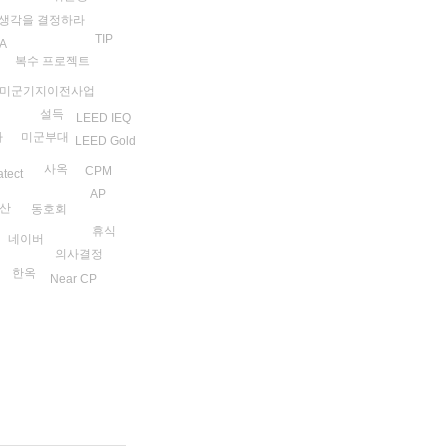
생각을 결정하라
TIP
A
복수 프로젝트
미군기지이전사업
라
설득
LEED IEQ
미군부대
자
LEED Gold
사옥
CPM
atect
AP
산
동호회
휴식
네이버
의사결정
한옥
Near CP