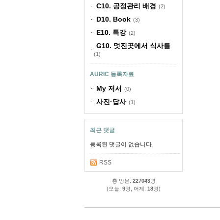
C10. 공정관리 배경
(2)
D10. Book
(3)
E10. 특강
(2)
G10. 멋진곳에서 식사를
(1)
AURIC 등록자료
My 저서
(0)
사진·답사
(1)
최근 댓글
등록된 댓글이 없습니다.
RSS
총 방문:
227043
명
(오늘:
9
명, 어제:
18
명)