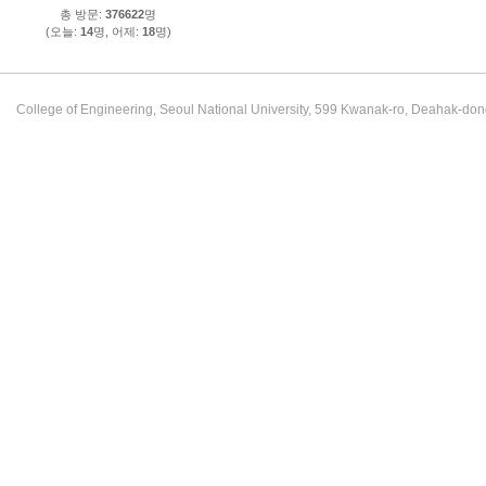
총 방문:
376622
명
(오늘:
14
명, 어제:
18
명)
College of Engineering, Seoul National University, 599 Kwanak-ro, Deahak-do