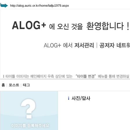
http://alog.auric.or.kr/home/lailju1979.aspx
홈
|
포스트
|
태그