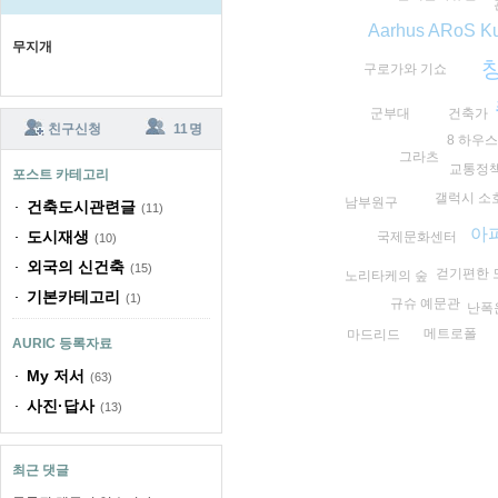
Aarhus ARoS K
무지개
구로가와 기쇼
군부대
건축가
친구신청
11 명
8 하우스
그라츠
교통정
포스트 카테고리
갤럭시 소
남부원구
건축도시관련글
(11)
아
도시재생
국제문화센터
(10)
외국의 신건축
(15)
걷기편한 
노리타케의 숲
기본카테고리
(1)
규슈 예문관
난폭
메트로폴
마드리드
AURIC 등록자료
My 저서
(63)
사진·답사
(13)
최근 댓글