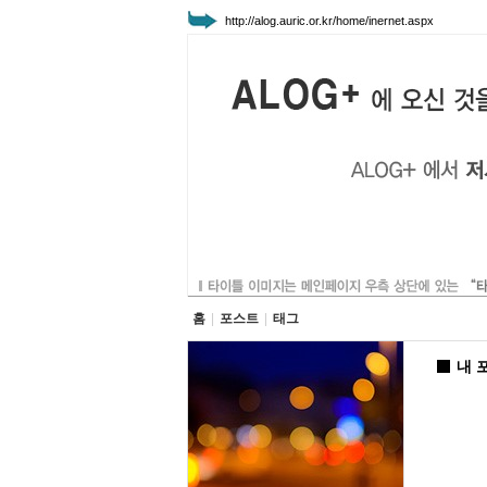
http://alog.auric.or.kr/home/inernet.aspx
홈
|
포스트
|
태그
내 