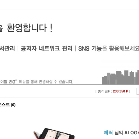
[
총적립P :
238,350 P
]
포스트
(0)
에릭